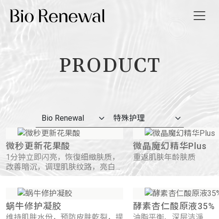
PRODUCT
我们
消息
导览
微秒更新花果酸
微晶魔幻精华Plus
我们
1分钟立即闪亮，恢復细緻肤质，
重返肌肤年龄肤质
改善暗沉，调理肌肤纹路，亮白紧
实肌肤
繁
EN
蜗牛修护凝胶
酵素杏仁酸原液35%
维持肌肤水份，预防皮肤乾裂，提
油脂平衡、深层洁淨