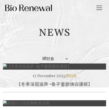
NEWS
我们
消息
导览
我们
17 December 2025
研討会
【冬季深层滋养 •鱼子童颜焕白课程】
繁
EN