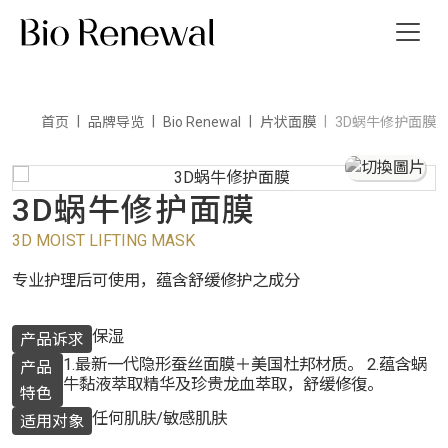
首页
品牌导览
Bio Renewal
片状面膜
3D蜗牛修护面膜
我们
消息
3D蜗牛修护面膜
3D MOIST LIFTING MASK
导览
专业护理后可使用，蕴含舒缓修护之成分
我们
保湿
产品诉求
1.最新一代隐形蚕丝面膜＋美国杜邦材质。 2.蕴含蜗
产品
繁
EN
牛黏液萃取精华及珍贵龙血萃取，舒缓修復。
特色
任何肌肤/敏感肌肤
适用对象